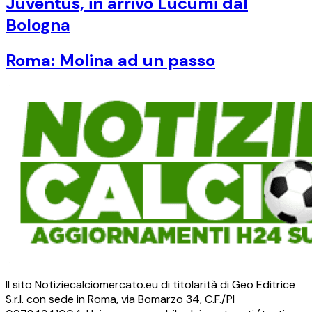
Juventus, in arrivo Lucumi dal
Bologna
Roma: Molina ad un passo
Il sito Notiziecalciomercato.eu di titolarità di Geo Editrice
S.r.l. con sede in Roma, via Bomarzo 34, C.F./PI