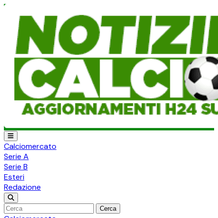
Calciomercato
Serie A
Serie B
Esteri
Redazione
Cerca