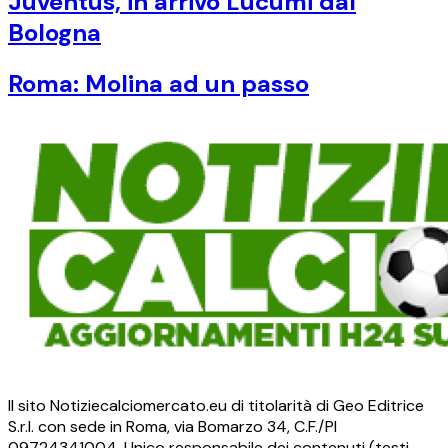
Juventus, in arrivo Lucumi dal
Bologna
Roma: Molina ad un passo
Il sito Notiziecalciomercato.eu di titolarità di Geo Editrice
S.r.l. con sede in Roma, via Bomarzo 34, C.F./PI
09724341004. Unico responsabile dei contenuti (testi,