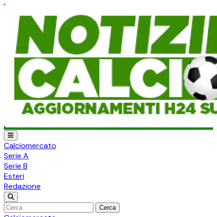
Calciomercato
Serie A
Serie B
Esteri
Redazione
Cerca