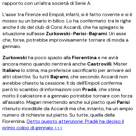
rapporto con un’altra società di Serie A.
L’asse tra Firenze ed Empoli, infatti, si è fatto rovente e si è
mosso su un binario in bilico. Lo ha confermato tra le righe
anche il ds del club di Corsi Accardi, che ha spiegato la
situazione sull’asse
Zurkowski
–
Parisi
–
Bajrami
. Un asse
che, forse, potrebbe improvvisamente tornare di moda a
gennaio.
Zurkowski
ha poco spazio alla
Fiorentina
e ne avrà
ancora meno quando rientrerà anche
Castrovilli
. Mister
Italiano
lo stima, ma preferisce sacrificarlo per arrivare ad
altri obiettivi. Su tutti
Bajrami
, che secondo Accardi non
avrebbe chiesto la cessione. Il ds dell’Empoli conferma
però lo scambio di informazioni con
Pradè
, che stima
molto il calciatore e a gennaio potrebbe tornare con forza
all’assalto. Magari rimettendo anche sul piatto quel
Parisi
ritenuto incedibile da Accardi ma che, intanto, ha un ampio
numero di richieste sul piatto. Su tutte, quella della
Fiorentina.
Detto questo attenzione: Pradè ha deciso il
primo colpo di gennaio <<<