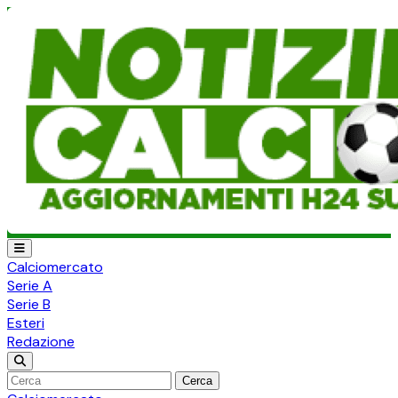
Calciomercato
Serie A
Serie B
Esteri
Redazione
Cerca