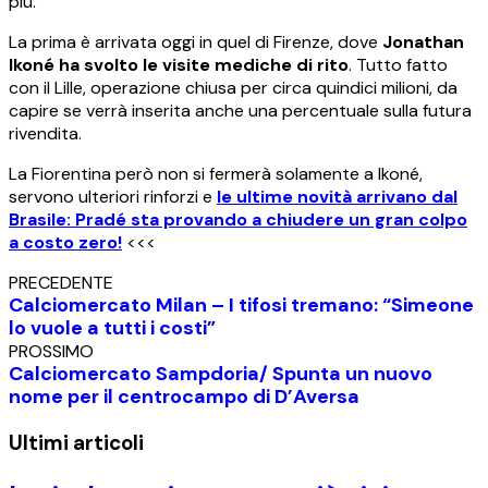
più.
La prima è arrivata oggi in quel di Firenze, dove
Jonathan
Ikoné ha svolto le visite mediche di rito
. Tutto fatto
con il Lille, operazione chiusa per circa quindici milioni, da
capire se verrà inserita anche una percentuale sulla futura
rivendita.
La Fiorentina però non si fermerà solamente a Ikoné,
servono ulteriori rinforzi e
le ultime novità arrivano dal
Brasile: Pradé sta provando a chiudere un gran colpo
a costo zero!
<<<
PRECEDENTE
Calciomercato Milan – I tifosi tremano: “Simeone
lo vuole a tutti i costi”
PROSSIMO
Calciomercato Sampdoria/ Spunta un nuovo
nome per il centrocampo di D’Aversa
Ultimi articoli