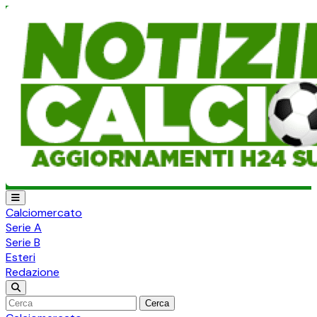
Calciomercato
Serie A
Serie B
Esteri
Redazione
Cerca