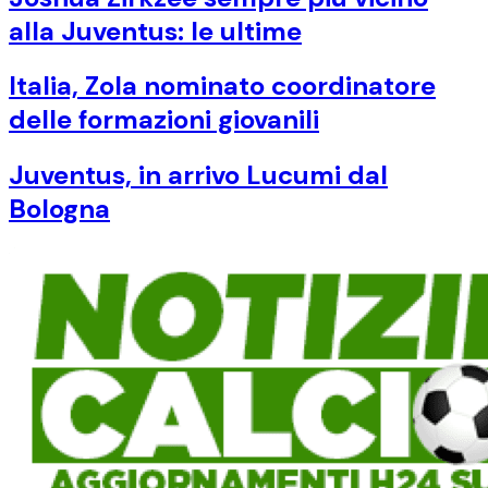
alla Juventus: le ultime
Italia, Zola nominato coordinatore
delle formazioni giovanili
Juventus, in arrivo Lucumi dal
Bologna