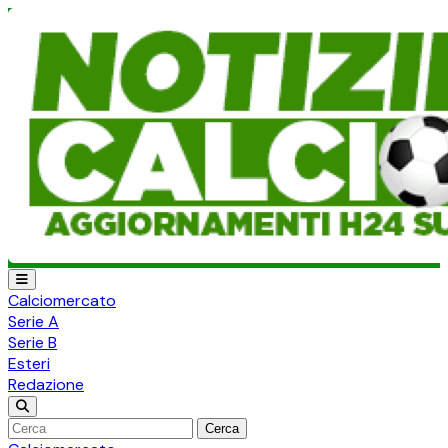
Calciomercato
Serie A
Serie B
Esteri
Redazione
Cerca