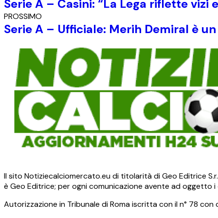
Serie A – Casini: “La Lega riflette vizi 
PROSSIMO
Serie A – Ufficiale: Merih Demiral è u
Il sito Notiziecalciomercato.eu di titolarità di Geo Editrice 
è Geo Editrice; per ogni comunicazione avente ad oggetto i c
Autorizzazione in Tribunale di Roma iscritta con il n° 78 con 