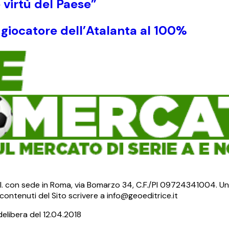
e virtù del Paese”
n giocatore dell’Atalanta al 100%
S.r.l. con sede in Roma, via Bomarzo 34, C.F./PI 09724341004. Un
ontenuti del Sito scrivere a info@geoeditrice.it
delibera del 12.04.2018