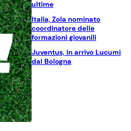
ultime
Italia, Zola nominato
coordinatore delle
formazioni giovanili
Juventus, in arrivo Lucumi
dal Bologna