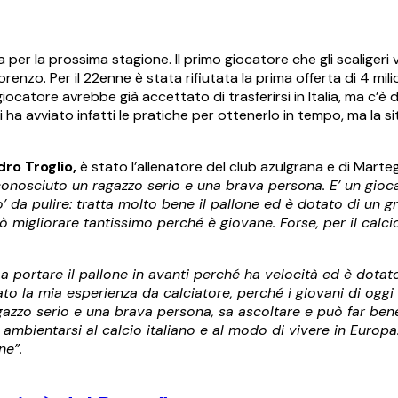
ona per la prossima stagione. Il primo giocatore che gli scaliger
enzo. Per il 22enne è stata rifiutata la prima offerta di 4 mili
iocatore avrebbe già accettato di trasferirsi in Italia, ma c’è d
ha avviato infatti le pratiche per ottenerlo in tempo, ma la s
ro Troglio,
è stato l’allenatore del club azulgrana e di Marteg
 conosciuto un ragazzo serio e una brava persona. E’ un gioc
da pulire: tratta molto bene il pallone ed è dotato di un gr
ò migliorare tantissimo perché è giovane. Forse, per il calc
 a portare il pallone in avanti perché ha velocità ed è dota
ato la mia esperienza da calciatore, perché i giovani di ogg
ragazzo serio e una brava persona, sa ascoltare e può far ben
à ambientarsi al calcio italiano e al modo di vivere in Europa
ne”.