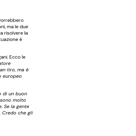
i vorrebbero
oni, ma le due
a risolvere la
ituazione è
ani. Ecco le
atore
an tiro, ma è
io europeo
to di un buon
i sono molto
e.
Se la gente
. Credo che gli