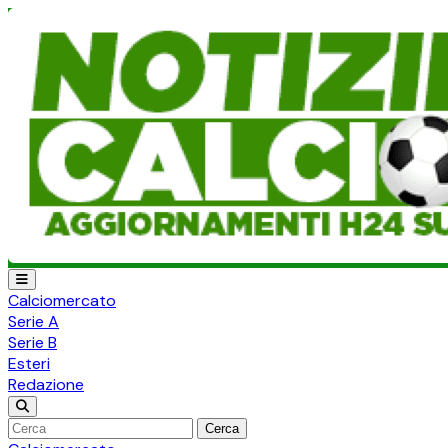
Calciomercato
Serie A
Serie B
Esteri
Redazione
Cerca