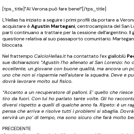
[tps_title]”Al Verona può fare bene!”[/tps_title]
L’Hellas ha iniziato a seguire i primi profili da portare a Ver
acquistare è
Agustin Martegani
, centrocampista del San Lor
parti continuano a trattare per la cessione dell’argentino. Il g
questione relativa al suo passaporto comunitario. Martegani 
bloccata.
Nel frattempo
CalcioHellas.it
ha contattato l’ex gialloblù
Ped
sue dichiarazioni:
“Agustin l’ho allenato al San Lorenzo: ho
eccellente, un giovane con buone qualità, ma ancora un po’ 
uno che non si risparmia nell’aiutare la squadra. Deve e pu
dovrà lavorare molto sul fisico.
“Accanto a un recuperatore di palloni. E’ quello che riesce
tiro da fuori.
Con lui ho parlato tante volte. Gli ho raccont
diversi rispetto a quelli di qualche anno fa. Ripeto: è un 
pensa che arriva e risolve tutti i problemi si sbaglia. Dovr
servirà un po’ di tempo, ma sono sicuro che farà molto be
PRECEDENTE