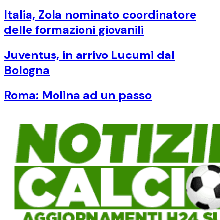
Italia, Zola nominato coordinatore
delle formazioni giovanili
Juventus, in arrivo Lucumi dal
Bologna
Roma: Molina ad un passo