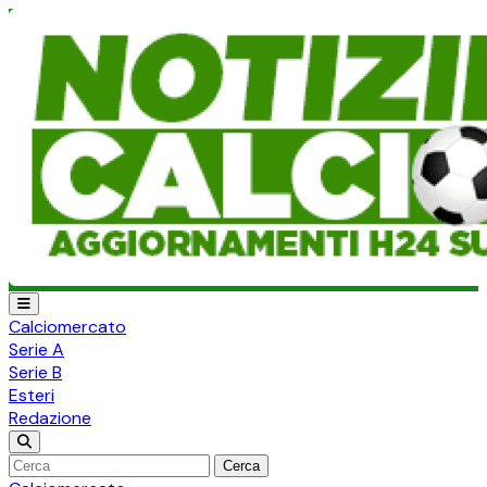
Calciomercato
Serie A
Serie B
Esteri
Redazione
Cerca