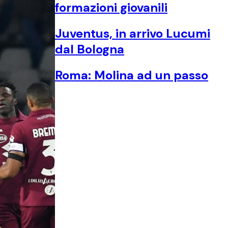
formazioni giovanili
Juventus, in arrivo Lucumi
dal Bologna
Roma: Molina ad un passo