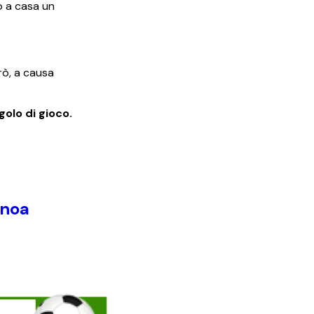
o a casa un
rò, a causa
golo di gioco.
enoa