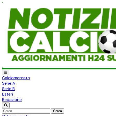
Calciomercato
Serie A
Serie B
Esteri
Redazione
Cerca