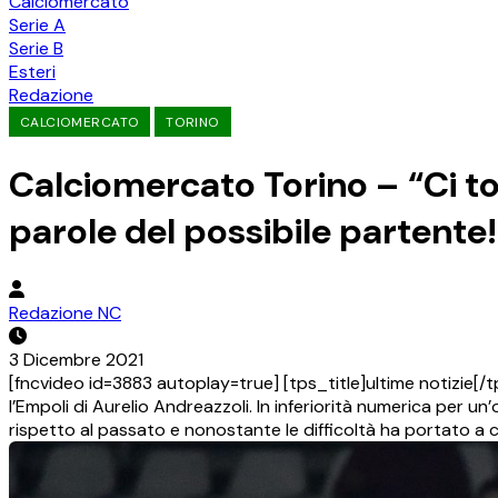
Calciomercato
Serie A
Serie B
Esteri
Redazione
CALCIOMERCATO
TORINO
Calciomercato Torino – “Ci tog
parole del possibile partente!
Redazione NC
3 Dicembre 2021
[fncvideo id=3883 autoplay=true] [tps_title]ultime notizie[/t
l’Empoli di Aurelio Andreazzoli. In inferiorità numerica per u
rispetto al passato e nonostante le difficoltà ha portato a