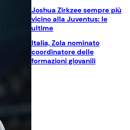
Joshua Zirkzee sempre più
vicino alla Juventus: le
ultime
Italia, Zola nominato
coordinatore delle
formazioni giovanili