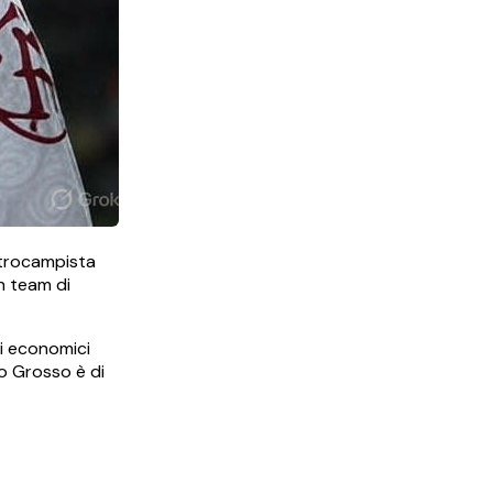
entrocampista
n team di
mi economici
o Grosso è di