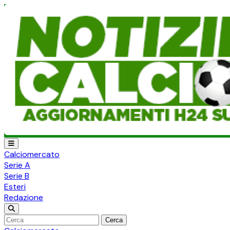
Calciomercato
Serie A
Serie B
Esteri
Redazione
Cerca