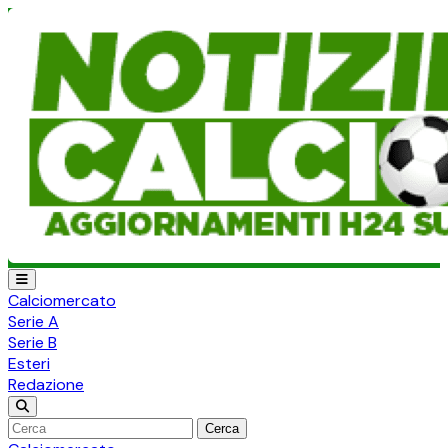
Calciomercato
Serie A
Serie B
Esteri
Redazione
Cerca