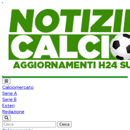
Calciomercato
Serie A
Serie B
Esteri
Redazione
Cerca