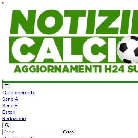
Calciomercato
Serie A
Serie B
Esteri
Redazione
Cerca