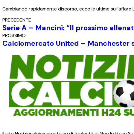
Cambiando rapidamente discorso, ecco le ultime sull’affare
PRECEDENTE
Serie A – Mancini: “Il prossimo allen
PROSSIMO
Calciomercato United – Manchester sa
Il sito Notiziecalciomercato.eu di titolarità di Geo Editrice 