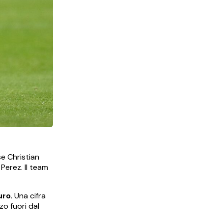
se Christian
Perez. Il team
uro
. Una cifra
o fuori dal