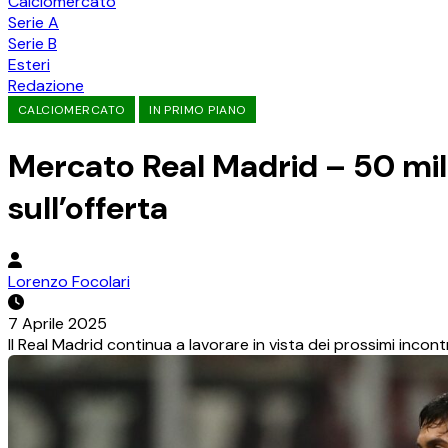
Calciomercato
Serie A
Serie B
Esteri
Redazione
CALCIOMERCATO
IN PRIMO PIANO
Mercato Real Madrid – 50 milio
sull’offerta
Lorenzo Focolari
7 Aprile 2025
Il Real Madrid continua a lavorare in vista dei prossimi incont