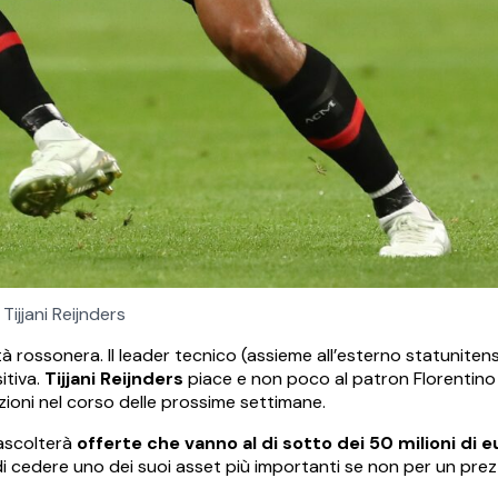
Tijjani Reijnders
à rossonera. Il leader tecnico (assieme all’esterno statuniten
itiva.
Tijjani Reijnders
piace e non poco al patron Florentino 
zioni nel corso delle prossime settimane.
 ascolterà
offerte che vanno al di sotto dei 50 milioni di e
 cedere uno dei suoi asset più importanti se non per un prezz