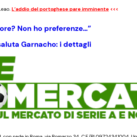
 Leao.
L’addio del portoghese pare imminente
<<<
atore? Non ho preferenze…”
luta Garnacho: i dettagli
S.r.l. con sede in Roma, via Bomarzo 34, C.F./PI 09724341004. Un