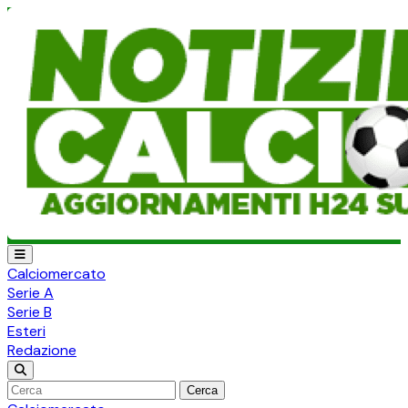
Calciomercato
Serie A
Serie B
Esteri
Redazione
Cerca