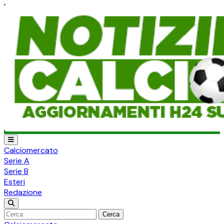
Calciomercato
Serie A
Serie B
Esteri
Redazione
Cerca