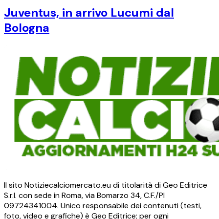
Juventus, in arrivo Lucumi dal
Bologna
Il sito Notiziecalciomercato.eu di titolarità di Geo Editrice
S.r.l. con sede in Roma, via Bomarzo 34, C.F./PI
09724341004. Unico responsabile dei contenuti (testi,
foto, video e grafiche) è Geo Editrice; per ogni