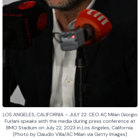
LOS ANGELES, CALIFORNIA – JULY 22: CEO AC Milan Giorgio
Furlani speaks with the media during press conference at
BMO Stadium on July 22, 2023 in Los Angeles, California.
(Photo by Claudio Villa/AC Milan via Getty Images)