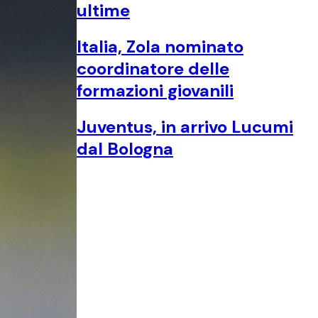
ultime
Italia, Zola nominato
coordinatore delle
formazioni giovanili
Juventus, in arrivo Lucumi
dal Bologna