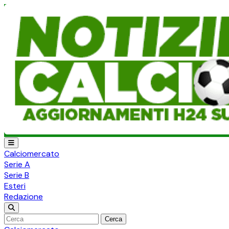
Calciomercato
Serie A
Serie B
Esteri
Redazione
Cerca