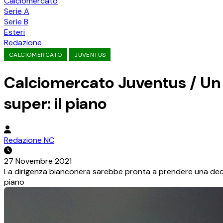
Calciomercato
Serie A
Serie B
Esteri
Redazione
CALCIOMERCATO
JUVENTUS
Calciomercato Juventus / Un 
super: il piano
Redazione NC
27 Novembre 2021
La dirigenza bianconera sarebbe pronta a prendere una deci
piano