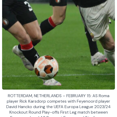
ROTTERDAM, NETHERLANDS – FEBRUARY 15: AS Roma
player Rick Karsdorp competes with Feyenoord player
David Hancko during the UEFA Europa League 2023/24
Knockout Round Play-offs First Leg match between