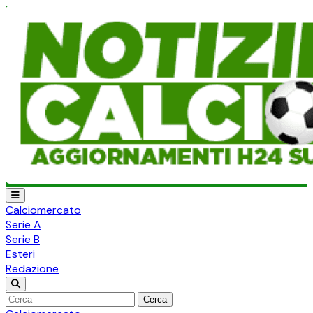
Calciomercato
Serie A
Serie B
Esteri
Redazione
Cerca