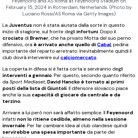
Feyenoord and AS Roma at Feyenoord Stadium on
February 15, 2024 in Rotterdam, Netherlands. (Photo by
Luciano Rossi/AS Roma via Getty Images)
La
Juventus
non è stata aiutata dalla sorte in questo
inizio di stagione, sul fronte degli
infortuni
. Dopo il
crociato
di
Bremer
, che ha privato Motta del suo perno
difensivo, ora
è arrivato anche quello di
Cabal
, pedina
importante del reparto arretrato. Inevitabilmente quindi il
club dovrà intervenire sul
calciomercato
.
La coperta in difesa si è fatta corta e serviranno degli
interventi a gennaio
. Per questo, secondo quanto riferito
da
Sport Mediaset
,
David Hancko è tornato ai primi
posti della lista di Giuntoli
. Il difensore slovacco piace
anche la sua
capacità di giocare da centrale e da
terzino
.
Arrivare a lui però non sarà affatto semplice. Il
Feyenoord
infatti
non lo ritiene cedibile, almeno nella sessione
invernale
. Per far cambiare idea al club olandese quindi
servirebbe una spesa importante
da parte dei