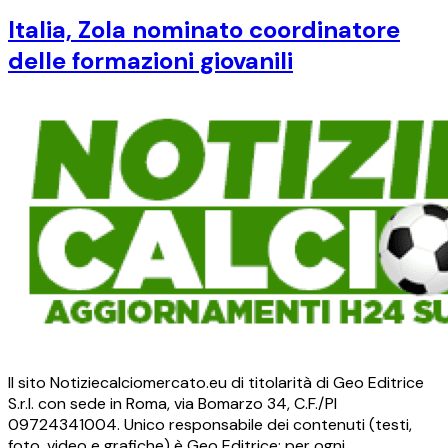
Italia, Zola nominato coordinatore
delle formazioni giovanili
Il sito Notiziecalciomercato.eu di titolarità di Geo Editrice
S.r.l. con sede in Roma, via Bomarzo 34, C.F./PI
09724341004. Unico responsabile dei contenuti (testi,
foto, video e grafiche) è Geo Editrice; per ogni