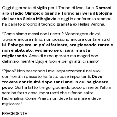
Oggi è giornata di vigilia per il Torino di Ivan Juric.
Domani
allo stadio Olimpico Grande Torino arriverà il Bologna
del serbo Sinisa Mihajlovic
e oggi in conferenza stampa
ha parlato proprio il tecnico granata ex Hellas Verona.
“Come siamo messi con i rientri? Mandragora dovrà
trovare ancora ritmo, non possono ancora contare su di
lui.
Pobega era un po’ affaticato, sta giocando tanto e
non è abituato: vediamo se ci sarà, ma sta
migliorando.
Ansaldi è recuperato ma magari non
dall’inizio, mentre Djidji è fuori e per gli altri ci siamo”
“Pjaca? Non nascondo i miei apprezzamenti nei suoi
confronti, in passato ha fatto cose importanti.
Deve
trovare continuità dopo tanti anni in cui ha giocato
poco
. Qui ha fatto tre gol giocando poco o niente, l’altra
sera ha fatto cose importanti che ti fanno salire
l’adrenalina. Come Praet, non deve farsi male e deve
migliorare”.
PRECEDENTE