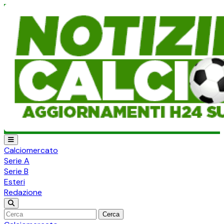
Calciomercato
Serie A
Serie B
Esteri
Redazione
Cerca