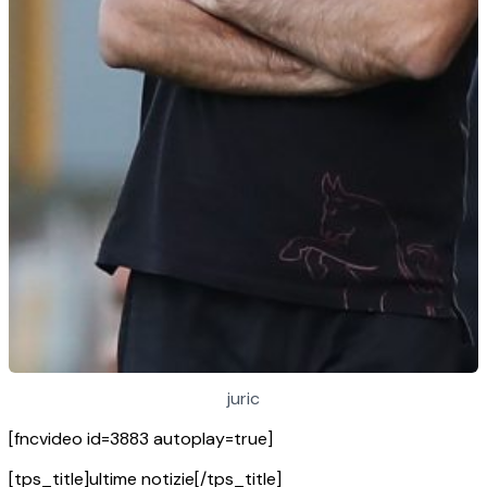
juric
[fncvideo id=3883 autoplay=true]
[tps_title]ultime notizie[/tps_title]