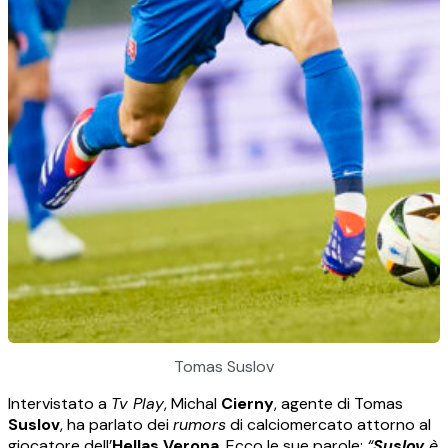
Tomas Suslov
Intervistato a
Tv Play
, Michal
Cierny
, agente di Tomas
Suslov
, ha parlato dei
rumors
di calciomercato attorno al
giocatore dell’
Hellas Verona
. Ecco le sue parole:
“
Suslov
è