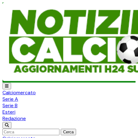
Calciomercato
Serie A
Serie B
Esteri
Redazione
Cerca