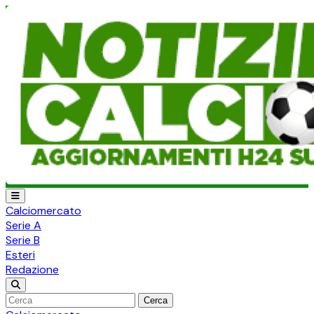
Calciomercato
Serie A
Serie B
Esteri
Redazione
Cerca