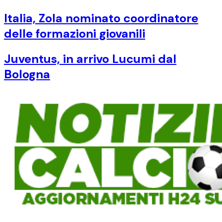
Italia, Zola nominato coordinatore
delle formazioni giovanili
Juventus, in arrivo Lucumi dal
Bologna