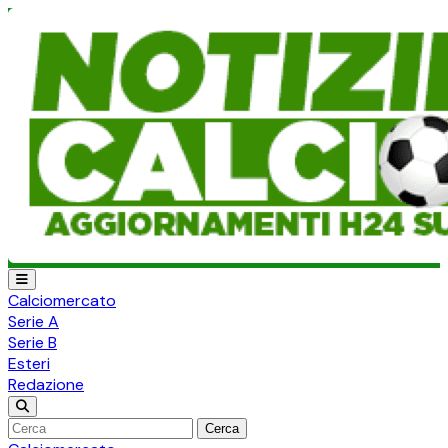
Calciomercato
Serie A
Serie B
Esteri
Redazione
Cerca