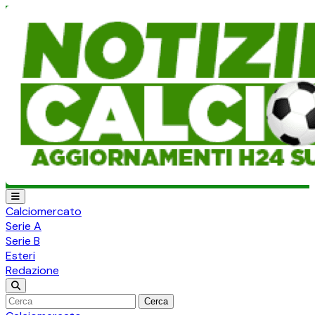
Calciomercato
Serie A
Serie B
Esteri
Redazione
Cerca