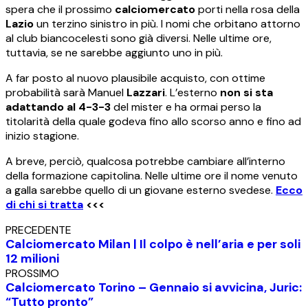
spera che il prossimo
calciomercato
porti nella rosa della
Lazio
un terzino sinistro in più. I nomi che orbitano attorno
al club biancocelesti sono già diversi. Nelle ultime ore,
tuttavia, se ne sarebbe aggiunto uno in più.
A far posto al nuovo plausibile acquisto, con ottime
probabilità sarà Manuel
Lazzari
. L’esterno
non si sta
adattando al 4-3-3
del mister e ha ormai perso la
titolarità della quale godeva fino allo scorso anno e fino ad
inizio stagione.
A breve, perciò, qualcosa potrebbe cambiare all’interno
della formazione capitolina. Nelle ultime ore il nome venuto
a galla sarebbe quello di un giovane esterno svedese.
Ecco
di chi si tratta
<<<
PRECEDENTE
Calciomercato Milan | Il colpo è nell’aria e per soli
12 milioni
PROSSIMO
Calciomercato Torino – Gennaio si avvicina, Juric:
“Tutto pronto”