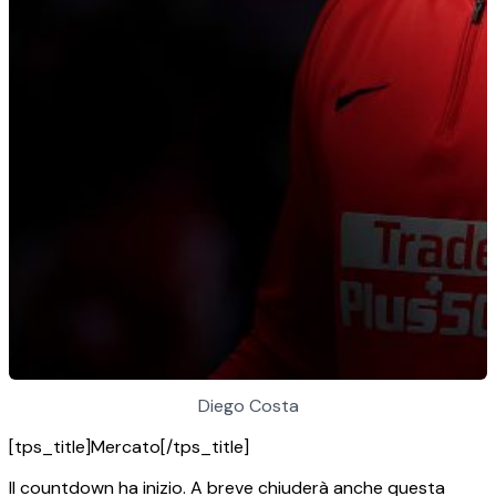
Diego Costa
[tps_title]Mercato[/tps_title]
Il countdown ha inizio. A breve chiuderà anche questa