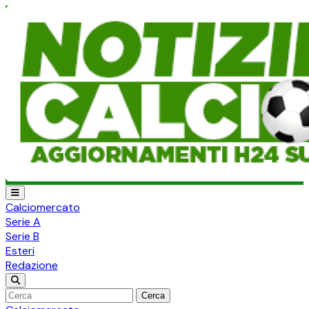
Calciomercato
Serie A
Serie B
Esteri
Redazione
Cerca