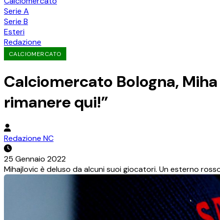
Calciomercato
Serie A
Serie B
Esteri
Redazione
CALCIOMERCATO
Calciomercato Bologna, Miha 
rimanere qui!”
Redazione NC
25 Gennaio 2022
Mihajlovic è deluso da alcuni suoi giocatori. Un esterno rosso