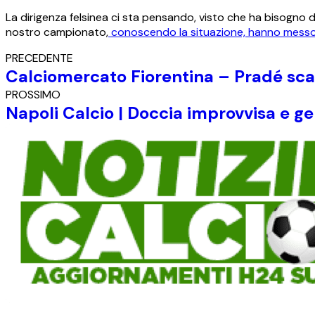
La dirigenza felsinea ci sta pensando, visto che ha bisogno d
nostro campionato,
conoscendo la situazione, hanno messo 
PRECEDENTE
Calciomercato Fiorentina – Pradé sca
PROSSIMO
Napoli Calcio | Doccia improvvisa e g