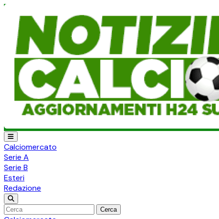
Calciomercato
Serie A
Serie B
Esteri
Redazione
Cerca