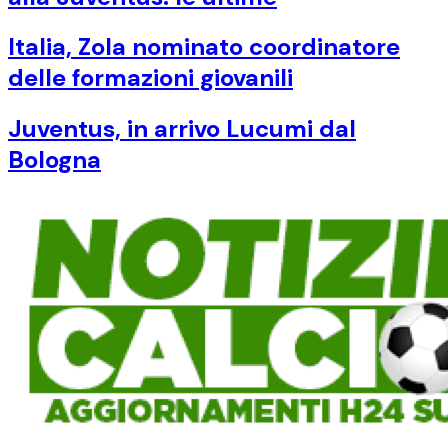
Italia, Zola nominato coordinatore
delle formazioni giovanili
Juventus, in arrivo Lucumi dal
Bologna