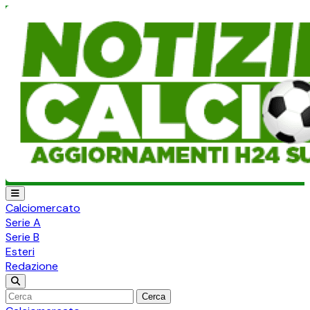
Calciomercato
Serie A
Serie B
Esteri
Redazione
Cerca