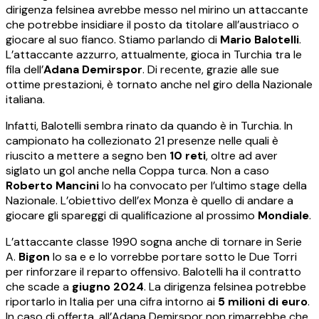
dirigenza felsinea avrebbe messo nel mirino un attaccante
che potrebbe insidiare il posto da titolare all’austriaco o
giocare al suo fianco. Stiamo parlando di
Mario Balotelli
.
L’attaccante azzurro, attualmente, gioca in Turchia tra le
fila dell’
Adana Demirspor
. Di recente, grazie alle sue
ottime prestazioni, è tornato anche nel giro della Nazionale
italiana.
Infatti, Balotelli sembra rinato da quando è in Turchia. In
campionato ha collezionato 21 presenze nelle quali è
riuscito a mettere a segno ben
10 reti
, oltre ad aver
siglato un gol anche nella Coppa turca. Non a caso
Roberto Mancini
lo ha convocato per l’ultimo stage della
Nazionale. L’obiettivo dell’ex Monza è quello di andare a
giocare gli spareggi di qualificazione al prossimo
Mondiale
.
L’attaccante classe 1990 sogna anche di tornare in Serie
A.
Bigon
lo sa e e lo vorrebbe portare sotto le Due Torri
per rinforzare il reparto offensivo. Balotelli ha il contratto
che scade a
giugno 2024
. La dirigenza felsinea potrebbe
riportarlo in Italia per una cifra intorno ai
5 milioni di euro
.
In caso di offerta, all’Adana Demirspor non rimarrebbe che