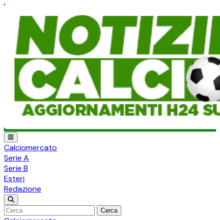
Calciomercato
Serie A
Serie B
Esteri
Redazione
Cerca