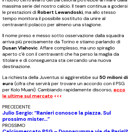
massima serie del nostro calcio. Il team continua a godersi
le prestazioni di
Robert Lewandoski
, ma allo stesso
tempo monitora il possibile sostituto da unire al
centravanti polacco per almeno una stagione.
Il nome preso e messo sotto osservazione dalla squadra
arriva più precisamente da Torino e stiamo parlando di
Dusan Vlahovic
. Affare complesso, ma uno spiraglio
aperto c’è con il centravanti che ha perso la maglia da
titolare e di conseguenza sta cercando una nuova
destinazione.
La richiesta della Juventus si aggirerebbe sui
50 milioni di
euro
(cifra che servirà per trovare un accordo con il PSG
per Kolo Muani). Cambiando rapidamente discorso,
ecco
le ultime sul mercato
<<<
PRECEDENTE
Julio Sergio: “Ranieri conosce la piazza. Sul
prossimo mister…”
PROSSIMO
Calciomercato PSG – Donnarumma via da Parigi?