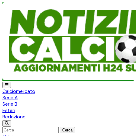
Calciomercato
Serie A
Serie B
Esteri
Redazione
Cerca