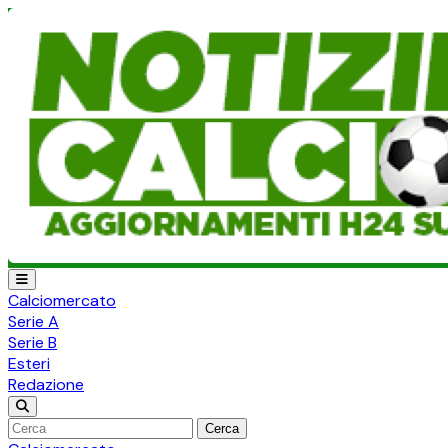
Calciomercato
Serie A
Serie B
Esteri
Redazione
Cerca