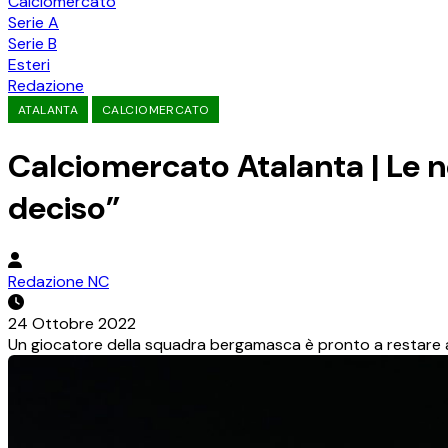
Calciomercato
Serie A
Serie B
Esteri
Redazione
ATALANTA
CALCIOMERCATO
Calciomercato Atalanta | Le ne
deciso”
Redazione NC
24 Ottobre 2022
Un giocatore della squadra bergamasca è pronto a restare all