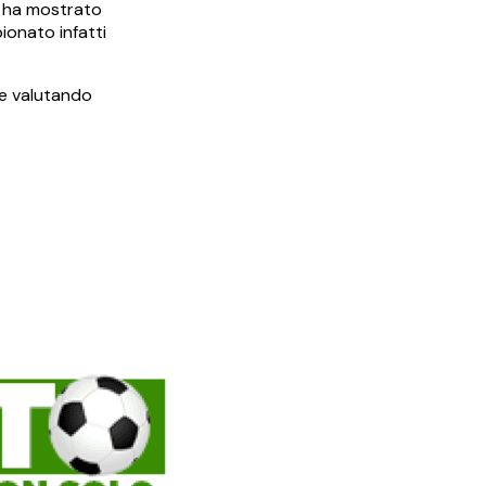
ri ha mostrato
pionato infatti
he valutando