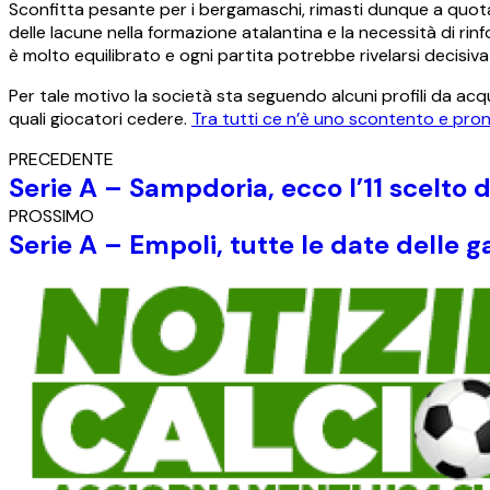
Sconfitta pesante per i bergamaschi, rimasti dunque a quota 
delle lacune nella formazione atalantina e la necessità di rinf
è molto equilibrato e ogni partita potrebbe rivelarsi decisiva 
Per tale motivo la società sta seguendo alcuni profili da ac
quali giocatori cedere.
Tra tutti ce n’è uno scontento e pron
PRECEDENTE
Serie A – Sampdoria, ecco l’11 scelto
PROSSIMO
Serie A – Empoli, tutte le date delle g