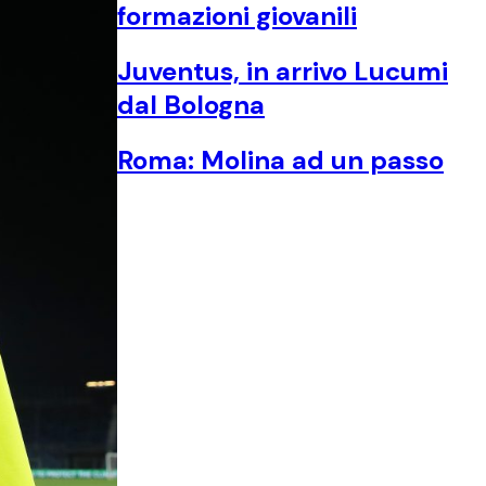
formazioni giovanili
Juventus, in arrivo Lucumi
dal Bologna
Roma: Molina ad un passo